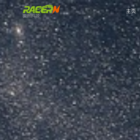
跳
至
主页
内
容