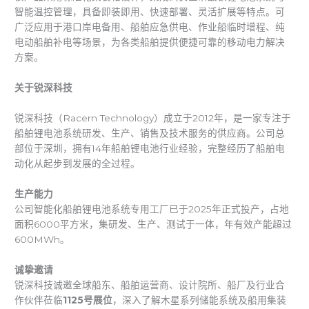
智能温控管理，具备即装即用、快速部署、灵活扩展等特点。可
广泛应用于港口岸电备用、船舶应急供电、作业船临时增程、纯
电动船舶补电等场景，为各类船舶提供便捷可靠的移动电力解决
方案。
关于锐深科技
锐深科技（Racern Technology）成立于2012年，是一家专注于
船舶锂电池系统研发、生产、销售及技术服务的供应商。公司总
部位于深圳，拥有14年船舶锂电池行业经验，完整经历了船舶电
动化从起步到发展的全过程。
生产能力
公司智能化船舶锂电池系统专用工厂已于2025年正式投产，占地
面积6000平方米，集研发、生产、测试于一体，年有效产能超过
600MWh。
诚挚邀请
锐深科技诚邀全球船东、船舶运营商、设计院所、船厂及行业合
作伙伴莅临
1125号展位
，深入了解木星系列储能系统及船用集装