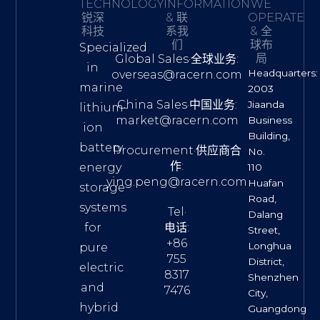
TECHNOLOGY·
INFORMATION
WE
锐深
& 联
OPERATE
科技
系我
& 全
们
球布
Specialized
局
Global Sales·全球业务:
in
Headquarters:
overseas@racern.com
marine
2003
China Sales·中国业务:
Jiaanda
lithium-
market@racern.com
Business
ion
Building,
battery
Procurement·供应商合
No.
作:
energy
110
ying.peng@racern.com
Huafan
storage
Road,
systems
Tel·
Dalang
for
电话:
Street,
+86
Longhua
pure
755
District,
electric
8317
Shenzhen
and
7476
City,
hybrid
Guangdong