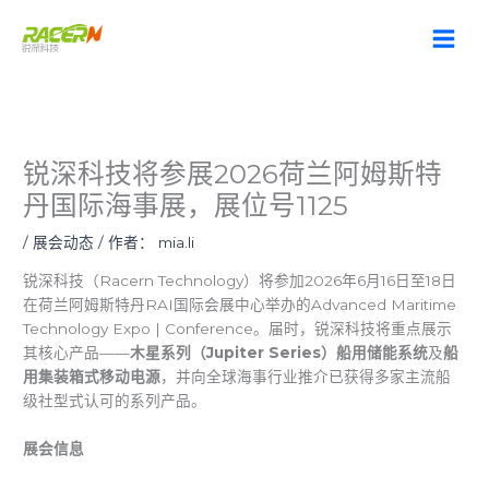
跳
至
内
容
锐深科技将参展2026荷兰阿姆斯特
丹国际海事展，展位号1125
/
展会动态
/ 作者：
mia.li
锐深科技（Racern Technology）将参加2026年6月16日至18日
在荷兰阿姆斯特丹RAI国际会展中心举办的Advanced Maritime
Technology Expo | Conference。届时，锐深科技将重点展示
其核心产品——
木星系列（Jupiter Series）船用储能系统
及
船
用集装箱式移动电源
，并向全球海事行业推介已获得多家主流船
级社型式认可的系列产品。
展会信息