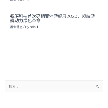
锐深科技首次亮相亚洲游艇展2023，领航游
艇动力绿色革命
展会动态
/ By
mia.li
搜
索
：