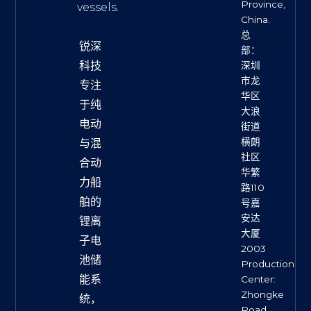
Province,
vessels.
China.
总
锐深
部：
科技
深圳
市龙
专注
华区
于纯
大浪
电动
街道
横朗
与混
社区
合动
华繁
力船
路110
舶的
号嘉
安达
锂离
大厦
子电
2003
池储
Production
能系
Center:
Zhongke
统，
Road,