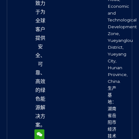
致力
Economic
于为
and
Technological
全球
Development
客户
Zone,
提供
Yueyanglou
安
District,
Yueyang
全、
City,
可
Hunan
靠、
Province,
高效
China.
生产
的绿
基
色能
地：
源解
湖南
省岳
决方
阳市
案。
经济
W
L
F
X
Y
e
i
a
-
o
技术