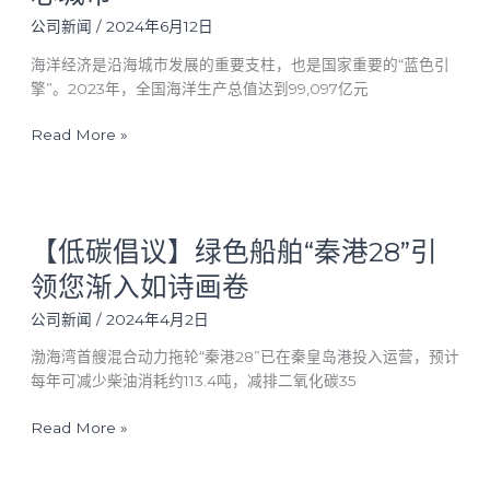
技
力
助
公司新闻
/
2024年6月12日
深
力
圳
海洋经济是沿海城市发展的重要支柱，也是国家重要的“蓝色引
深
新
擎”。2023年，全国海洋生产总值达到99,097亿元
圳
能
竞
源
Read More »
逐
船
全
舶
球
“扬
海
【低
帆”
洋
【低碳倡议】绿色船舶“秦港28”引
碳
远
中
倡
航
领您渐入如诗画卷
心
议】
城
绿
公司新闻
/
2024年4月2日
市
色
渤海湾首艘混合动力拖轮“秦港28”已在秦皇岛港投入运营，预计
船
每年可减少柴油消耗约113.4吨，减排二氧化碳35
舶
“秦
Read More »
港
28”
引