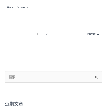
渔
Read More »
船”
来
了！
锐
深
1
2
Next
→
科
技
为
其
提
供
电
池
搜
动
力
索
系
：
统
近期文章