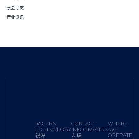
展会动态
行业资讯
RACERN
CONTACT
WHERE
TECHNOLOGY·
INFORMATION
WE
锐深
& 联
OPERATE