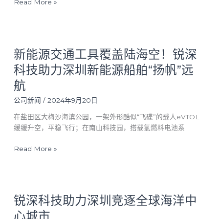
Read More »
国
家
级
专
新
精
新能源交通工具覆盖陆海空！锐深
能
特
源
科技助力深圳新能源船舶“扬帆”远
新
交
航
“小
通
巨
工
公司新闻
/
2024年9月20日
人”
具
企
覆
在盐田区大梅沙海滨公园，一架外形酷似“飞碟”的载人eVTOL
业
盖
缓缓升空，平稳飞行；在南山科技园，搭载氢燃料电池系
称
陆
号
Read More »
海
空！
锐
深
锐
科
锐深科技助力深圳竞逐全球海洋中
深
技
科
心城市
助