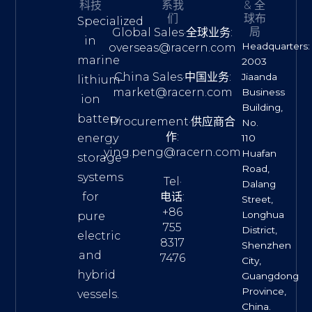
科技
系我
& 全
们
球布
Specialized
局
Global Sales·全球业务:
in
Headquarters:
overseas@racern.com
marine
2003
China Sales·中国业务:
Jiaanda
lithium-
market@racern.com
Business
ion
Building,
battery
Procurement·供应商合
No.
作:
energy
110
ying.peng@racern.com
Huafan
storage
Road,
systems
Tel·
Dalang
for
电话:
Street,
+86
Longhua
pure
755
District,
electric
8317
Shenzhen
and
7476
City,
hybrid
Guangdong
Province,
vessels.
China.