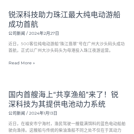
领
锐
您
锐深科技助力珠江最大纯电动游船
深
渐
科
成功首航
入
技
如
助
公司新闻
/
2024年2月27日
诗
力
近日，500客位纯电动游船“珠江翡翠”号在广州大沙头码头成功
画
珠
首航，正式以广州大沙头码头为母港投入珠江夜游运营。
卷
江
最
Read More »
大
纯
电
动
国
游
国内首艘海上“共享渔船”来了！锐
内
船
首
深科技为其提供电池动力系统
成
艘
功
海
公司新闻
/
2024年1月13日
首
上
近日，在福安市宁海村，渔民驾驶一艘载满饵料的蓝色电动船舶
航
“共
驶向渔排。这艘船与传统的柴油渔船不同之处不仅在于其动力
享