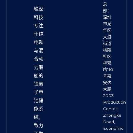
总
锐深
部：
科技
深圳
市龙
专注
华区
于纯
大浪
电动
街道
横朗
与混
社区
合动
华繁
力船
路110
舶的
号嘉
安达
锂离
大厦
子电
2003
池储
Production
能系
Center:
Zhongke
统，
Road,
致力
Economic