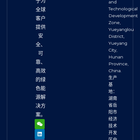
于为
and
Technological
全球
Development
客户
Zone,
提供
Yueyanglou
安
District,
Yueyang
全、
City,
可
Hunan
靠、
Province,
高效
China.
生产
的绿
基
色能
地：
源解
湖南
省岳
决方
阳市
案。
经济
W
L
F
X
Y
e
i
a
-
o
技术
i
n
c
t
u
开发
x
k
e
w
t
区中