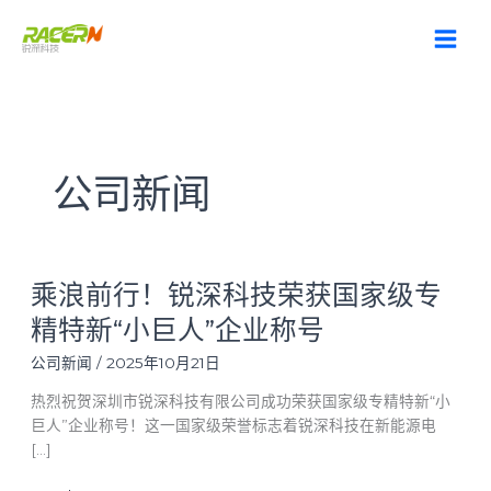
跳
至
内
容
公司新闻
乘
乘浪前行！锐深科技荣获国家级专
浪
前
精特新“小巨人”企业称号
行！
锐
公司新闻
/
2025年10月21日
深
热烈祝贺深圳市锐深科技有限公司成功荣获国家级专精特新“小
科
巨人”企业称号！这一国家级荣誉标志着锐深科技在新能源电
技
[…]
荣
获